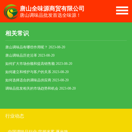
唐山全味源商贸有限公司
当前位置：
唐山调味品批发
> 相关常识
唐山调味品批发首选全味源！
相关常识
唐山调味品批发咨询电话：13731526826
唐山调味品有哪些作用呢？
2023-08-20
唐山调味品历史沿革
2023-08-20
如何扩大市场份额和提高销售额
2023-08-20
如何建立和维护与客户的关系
2023-08-20
如何选择适合的调味品供应商
2023-08-20
调味品批发相关的市场趋势和机会
2023-08-20
行业动态
中国调味品行业:穿越迷雾 逐光致